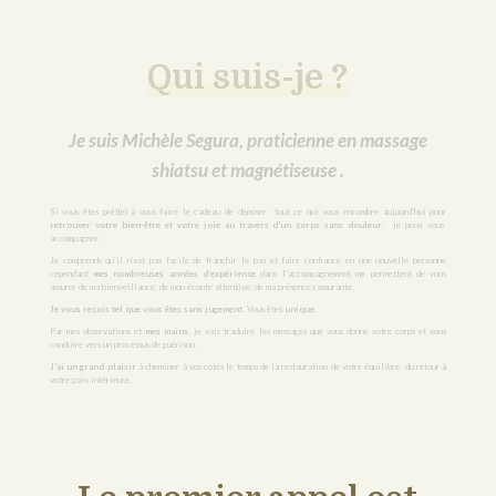
Qui suis-je ?
Je suis Michèle Segura, praticienne en massage
shiatsu et magnétiseuse .
Si vous êtes prêt(e) à vous faire le cadeau de déposer tout ce qui vous encombre aujourd’hui pour
retrouver votre bien-être et votre joie au travers d’un corps sans douleur
, je peux vous
accompagner.
Je comprends qu’il n’est pas facile de franchir le pas et faire confiance en une nouvelle personne
cependant
mes nombreuses années d’expérience
dans l’accompagnement me permettent de vous
assurer de ma bienveillance, de mon écoute attentive, de ma présence rassurante.
Je vous reçois tel que vous êtes sans jugement.
Vous êtes
unique.
Par mes observations et
mes mains
, je vais traduire les messages que vous donne votre corps et vous
conduire vers un processus de guérison.
J’ai un grand plaisir
à cheminer à vos cotés le temps de la restauration de votre équilibre, du retour à
votre paix intérieure.