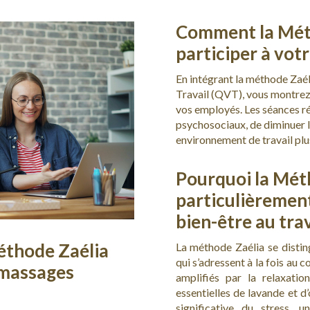
Comment la Méth
participer à vot
En intégrant la méthode Zaél
Travail (QVT), vous montrez
vos employés. Les séances ré
psychosociaux, de diminuer l
environnement de travail plus
Pourquoi la Méth
particulièrement
bien-être au trav
Méthode Zaélia
La méthode Zaélia se disti
qui s’adressent à la fois au c
s massages
amplifiés par la relaxatio
essentielles de lavande et d
significative du stress, 