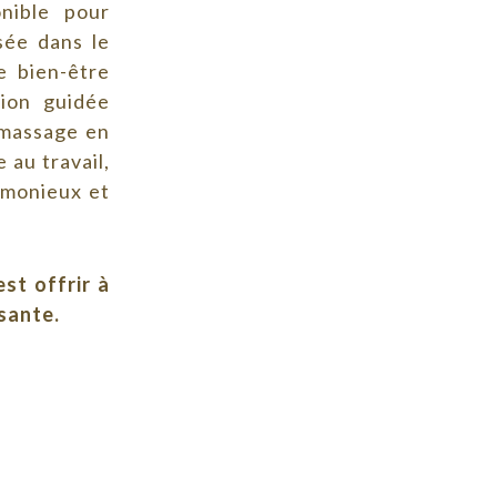
onible pour
sée dans le
e bien-être
tion guidée
 massage en
 au travail,
rmonieux et
st offrir à
isante.